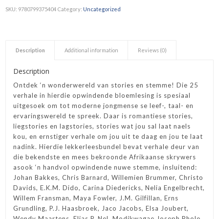
SKU:
9780799375404
Category:
Uncategorized
Description
Additional information
Reviews (0)
Description
Ontdek ‘n wonderwereld van stories en stemme! Die 25
verhale in hierdie opwindende bloemlesing is spesiaal
uitgesoek om tot moderne jongmense se leef-, taal- en
ervaringswereld te spreek. Daar is romantiese stories,
liegstories en lagstories, stories wat jou sal laat naels
kou, en ernstiger verhale om jou uit te daag en jou te laat
nadink. Hierdie lekkerleesbundel bevat verhale deur van
die bekendste en mees bekroonde Afrikaanse skrywers
asook ‘n handvol opwindende nuwe stemme, insluitend:
Johan Bakkes, Chris Barnard, Willemien Brummer, Christo
Davids, E.K.M. Dido, Carina Diedericks, Nelia Engelbrecht,
Willem Fransman, Maya Fowler, J.M. Gilfillan, Erns
Grundling, P.J. Haasbroek, Jaco Jacobs, Elsa Joubert,
Wendy Maartens, Elias P. Nel, Modikwagae Joseph Pholo,