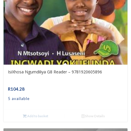
IsiXhosa Ngumdiliya G8 Reader – 9781920605896
R
104.28
5 available
Add to basket
Show Details