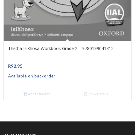
Thetha IsiXhosa Workbook Grade 2 – 9780199041312
R
92.95
Available on backorder
Add to basket
Show Details